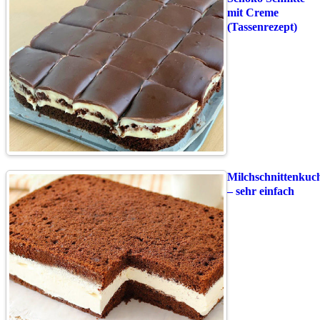
mit Creme
(Tassenrezept)
Milchschnittenkuc
– sehr einfach