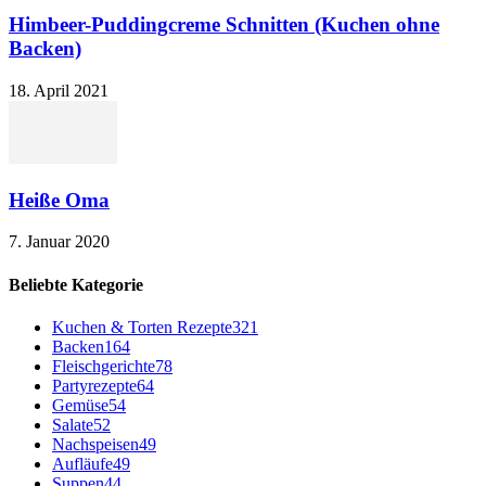
Himbeer-Puddingcreme Schnitten (Kuchen ohne
Backen)
18. April 2021
Heiße Oma
7. Januar 2020
Beliebte Kategorie
Kuchen & Torten Rezepte
321
Backen
164
Fleischgerichte
78
Partyrezepte
64
Gemüse
54
Salate
52
Nachspeisen
49
Aufläufe
49
Suppen
44