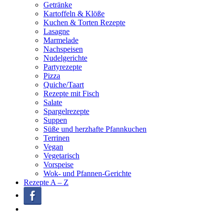
Getränke
Kartoffeln & Klöße
Kuchen & Torten Rezepte
Lasagne
Marmelade
Nachspeisen
Nudelgerichte
Partyrezepte
Pizza
Quiche/Taart
Rezepte mit Fisch
Salate
Spargelrezepte
Suppen
Süße und herzhafte Pfannkuchen
Terrinen
Vegan
Vegetarisch
Vorspeise
Wok- und Pfannen-Gerichte
Rezepte A – Z