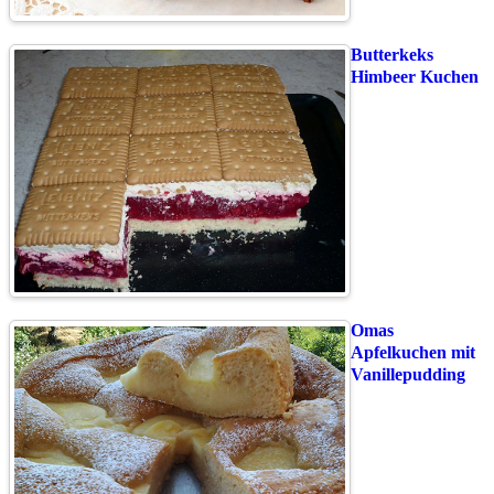
Butterkeks
Himbeer Kuchen
Omas
Apfelkuchen mit
Vanillepudding