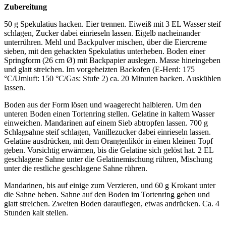
Zubereitung
50 g Spekulatius hacken. Eier trennen. Eiweiß mit 3 EL Wasser steif
schlagen, Zucker dabei einrieseln lassen. Eigelb nacheinander
unterrühren. Mehl und Backpulver mischen, über die Eiercreme
sieben, mit den gehackten Spekulatius unterheben. Boden einer
Springform (26 cm Ø) mit Backpapier auslegen. Masse hineingeben
und glatt streichen. Im vorgeheizten Backofen (E-Herd: 175
°C/Umluft: 150 °C/Gas: Stufe 2) ca. 20 Minuten backen. Auskühlen
lassen.
Boden aus der Form lösen und waagerecht halbieren. Um den
unteren Boden einen Tortenring stellen. Gelatine in kaltem Wasser
einweichen. Mandarinen auf einem Sieb abtropfen lassen. 700 g
Schlagsahne steif schlagen, Vanillezucker dabei einrieseln lassen.
Gelatine ausdrücken, mit dem Orangenlikör in einen kleinen Topf
geben. Vorsichtig erwärmen, bis die Gelatine sich gelöst hat. 2 EL
geschlagene Sahne unter die Gelatinemischung rühren, Mischung
unter die restliche geschlagene Sahne rühren.
Mandarinen, bis auf einige zum Verzieren, und 60 g Krokant unter
die Sahne heben. Sahne auf den Boden im Tortenring geben und
glatt streichen. Zweiten Boden darauflegen, etwas andrücken. Ca. 4
Stunden kalt stellen.