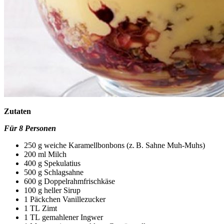
Zutaten
Für 8 Personen
250
g
weiche Karamellbonbons (z. B. Sahne Muh-Muhs)
200
ml
Milch
400
g
Spekulatius
500
g
Schlagsahne
600
g
Doppelrahmfrischkäse
100
g
heller Sirup
1
Päckchen
Vanillezucker
1
TL
Zimt
1
TL
gemahlener Ingwer