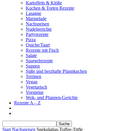
Kartoffeln & Klöße
Kuchen & Torten Rezepte
Lasagne
Marmelade
Nachspeisen
Nudelgerichte
Partyrezepte
Pizza
Quiche/Taart
Rezepte mit Fisch
Salate
Spargelrezepte
Suppen
Süße und herzhafte Pfannkuchen
Terrinen
Vegan
Vegetarisch
Vorspeise
Wok- und Pfannen-Gerichte
Rezepte A – Z
Start
Nachspeisen
Spekulatius-Toffee-Trifle