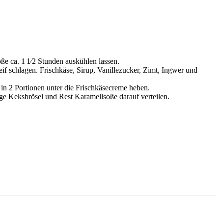
e ca. 1 1⁄2 Stunden auskühlen lassen.
if schlagen. Frisch­käse, Sirup, Vanillezucker, Zimt, Ingwer und
 in 2 Portionen unter die Frischkäsecreme heben.
ge Keksbrösel und Rest Karamellsoße darauf verteilen.