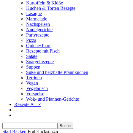
Kartoffeln & Klöße
Kuchen & Torten Rezepte
Lasagne
Marmelade
Nachspeisen
Nudelgerichte
Partyrezepte
Pizza
Quiche/Taart
Rezepte mit Fisch
Salate
Spargelrezepte
Suppen
Süße und herzhafte Pfannkuchen
Terrinen
Vegan
Vegetarisch
Vorspeise
Wok- und Pfannen-Gerichte
Rezepte A – Z
Start
Backen
Frühstückspizza