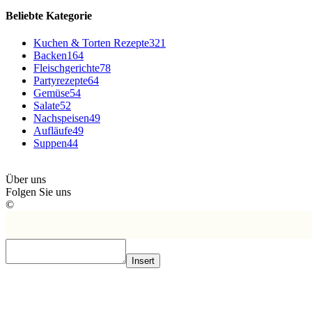
Beliebte Kategorie
Kuchen & Torten Rezepte
321
Backen
164
Fleischgerichte
78
Partyrezepte
64
Gemüse
54
Salate
52
Nachspeisen
49
Aufläufe
49
Suppen
44
Über uns
Folgen Sie uns
©
Insert