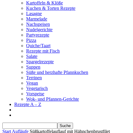
Kartoffeln & Klöße
Kuchen & Torten Rezepte
Lasagne
Marmelade
Nachspeisen
Nudelgerichte
Partyrezepte
Pizza
Quiche/Taart
Rezepte mit Fisch
Salate
Spargelrezepte
Suppen
Süße und herzhafte Pfannkuchen
Terrinen
Vegan
Vegetarisch
Vorspeise
Wok- und Pfannen-Gerichte
Rezepte A – Z
Start
Aufläufe
Süßkartoffelauflauf mit Hähnchenbrustfilet