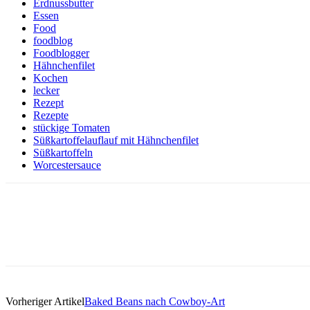
Erdnussbutter
Essen
Food
foodblog
Foodblogger
Hähnchenfilet
Kochen
lecker
Rezept
Rezepte
stückige Tomaten
Süßkartoffelauflauf mit Hähnchenfilet
Süßkartoffeln
Worcestersauce
Vorheriger Artikel
Baked Beans nach Cowboy-Art