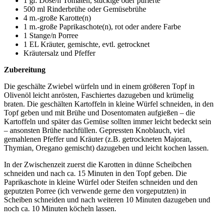
1 gr. Dose/n Tomaten, stückige oder pürierte
500 ml Rinderbrühe oder Gemüsebrühe
4 m.-große Karotte(n)
1 m.-große Paprikaschote(n), rot oder andere Farbe
1 Stange/n Porree
1 EL Kräuter, gemischte, evtl. getrocknet
Kräutersalz und Pfeffer
Zubereitung
Die geschälte Zwiebel würfeln und in einem größeren Topf in
Olivenöl leicht anrösten, Faschiertes dazugeben und krümelig
braten. Die geschälten Kartoffeln in kleine Würfel schneiden, in den
Topf geben und mit Brühe und Dosentomaten aufgießen – die
Kartoffeln und später das Gemüse sollten immer leicht bedeckt sein
– ansonsten Brühe nachfüllen. Gepressten Knoblauch, viel
gemahlenen Pfeffer und Kräuter (z.B. getrockneten Majoran,
Thymian, Oregano gemischt) dazugeben und leicht kochen lassen.
In der Zwischenzeit zuerst die Karotten in dünne Scheibchen
schneiden und nach ca. 15 Minuten in den Topf geben. Die
Paprikaschote in kleine Würfel oder Steifen schneiden und den
geputzten Porree (ich verwende gerne den vorgeputzten) in
Scheiben schneiden und nach weiteren 10 Minuten dazugeben und
noch ca. 10 Minuten köcheln lassen.