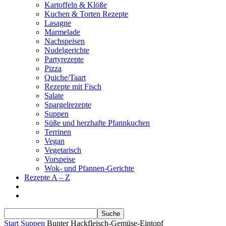
Kartoffeln & Klöße
Kuchen & Torten Rezepte
Lasagne
Marmelade
Nachspeisen
Nudelgerichte
Partyrezepte
Pizza
Quiche/Taart
Rezepte mit Fisch
Salate
Spargelrezepte
Suppen
Süße und herzhafte Pfannkuchen
Terrinen
Vegan
Vegetarisch
Vorspeise
Wok- und Pfannen-Gerichte
Rezepte A – Z
Start
Suppen
Bunter Hackfleisch-Gemüse-Eintopf