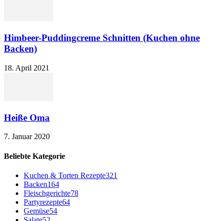
Himbeer-Puddingcreme Schnitten (Kuchen ohne
Backen)
18. April 2021
Heiße Oma
7. Januar 2020
Beliebte Kategorie
Kuchen & Torten Rezepte
321
Backen
164
Fleischgerichte
78
Partyrezepte
64
Gemüse
54
Salate
52