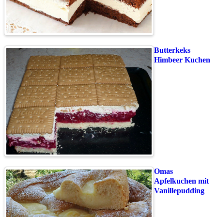
Butterkeks
Himbeer Kuchen
Omas
Apfelkuchen mit
Vanillepudding