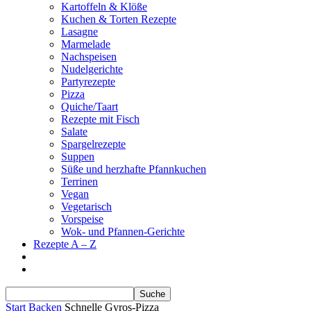
Kartoffeln & Klöße
Kuchen & Torten Rezepte
Lasagne
Marmelade
Nachspeisen
Nudelgerichte
Partyrezepte
Pizza
Quiche/Taart
Rezepte mit Fisch
Salate
Spargelrezepte
Suppen
Süße und herzhafte Pfannkuchen
Terrinen
Vegan
Vegetarisch
Vorspeise
Wok- und Pfannen-Gerichte
Rezepte A – Z
Start
Backen
Schnelle Gyros-Pizza