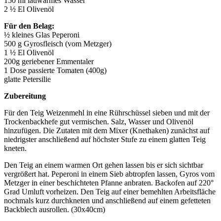
150 ml lauwarmes Wasser
2 ½ El Olivenöl
Für den Belag:
½ kleines Glas Peperoni
500 g Gyrosfleisch (vom Metzger)
1 ½ El Olivenöl
200g geriebener Emmentaler
1 Dose passierte Tomaten (400g)
glatte Petersilie
Zubereitung
Für den Teig Weizenmehl in eine Rührschüssel sieben und mit der
Trockenbackhefe gut vermischen. Salz, Wasser und Olivenöl
hinzufügen. Die Zutaten mit dem Mixer (Knethaken) zunächst auf
niedrigster anschließend auf höchster Stufe zu einem glatten Teig
kneten.
Den Teig an einem warmen Ort gehen lassen bis er sich sichtbar
vergrößert hat. Peperoni in einem Sieb abtropfen lassen, Gyros vom
Metzger in einer beschichteten Pfanne anbraten. Backofen auf 220°
Grad Umluft vorheizen. Den Teig auf einer bemehlten Arbeitsfläche
nochmals kurz durchkneten und anschließend auf einem gefetteten
Backblech ausrollen. (30x40cm)