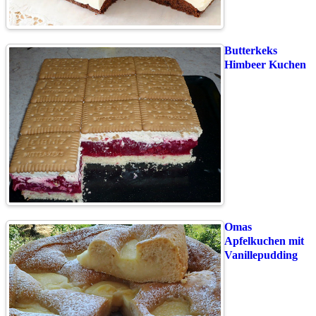
Butterkeks
Himbeer Kuchen
Omas
Apfelkuchen mit
Vanillepudding