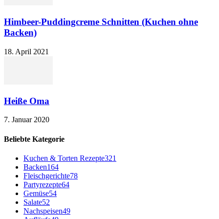
Himbeer-Puddingcreme Schnitten (Kuchen ohne
Backen)
18. April 2021
Heiße Oma
7. Januar 2020
Beliebte Kategorie
Kuchen & Torten Rezepte
321
Backen
164
Fleischgerichte
78
Partyrezepte
64
Gemüse
54
Salate
52
Nachspeisen
49