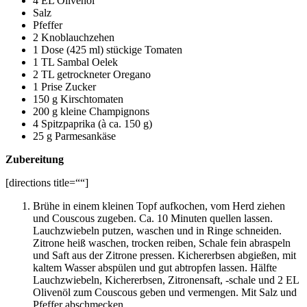
4 EL Olivenöl
Salz
Pfeffer
2 Knoblauchzehen
1 Dose (425 ml) stückige Tomaten
1 TL Sambal Oelek
2 TL getrockneter Oregano
1 Prise Zucker
150 g Kirschtomaten
200 g kleine Champignons
4 Spitzpaprika (à ca. 150 g)
25 g Parmesankäse
Zubereitung
[directions title=““]
Brühe in einem kleinen Topf aufkochen, vom Herd ziehen
und Couscous zugeben. Ca. 10 Minuten quellen lassen.
Lauchzwiebeln putzen, waschen und in Ringe schneiden.
Zitrone heiß waschen, trocken reiben, Schale fein abraspeln
und Saft aus der Zitrone pressen. Kichererbsen abgießen, mit
kaltem Wasser abspülen und gut abtropfen lassen. Hälfte
Lauchzwiebeln, Kichererbsen, Zitronensaft, -schale und 2 EL
Olivenöl zum Couscous geben und vermengen. Mit Salz und
Pfeffer abschmecken.