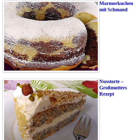
Marmorkuchen
mit Schmand
Nusstorte –
Großmutters
Rezept