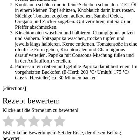
Knoblauch schälen und in feine Scheiben schneiden. 2 EL Öl
in einem kleinen Topf erhitzen, Knoblauch darin kurz rösten.
Stückige Tomaten zugeben, aufkochen, Sambal Oelek,
Oregano und Zucker zugeben. Gut verrühren, mit Salz und
Pfeffer abschmecken.
Kirschtomaten waschen und halbieren. Champignons putzen
und säubern. Spitzpaprika waschen, trocken tupfen und
jeweils längs halbieren. Kerne entfernen. Tomatensoße in eine
ofenfeste Form geben, Kischtomaten und Champignons
darauf verteilen. Paprika mit Couscous-Mischung füllen und
in der Auflaufform verteilen.
Parmesan fein reiben und gefüllte Paprika damit bestreuen. Im
vorgeheizten Backofen (E-Herd: 200 °C/ Umluft: 175 °C/
Gas: s. Hersteller) ca. 30 Minuten backen.
[/directions]
Rezept bewerten:
Klicke auf die Sterne um zu bewerten!
Bisher keine Bewertungen! Sei der Erste, der diesen Beitrag
bewertet.