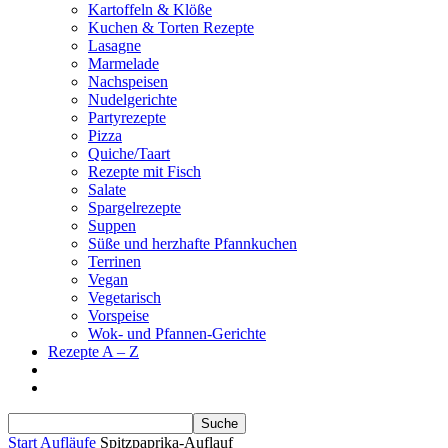
Kartoffeln & Klöße
Kuchen & Torten Rezepte
Lasagne
Marmelade
Nachspeisen
Nudelgerichte
Partyrezepte
Pizza
Quiche/Taart
Rezepte mit Fisch
Salate
Spargelrezepte
Suppen
Süße und herzhafte Pfannkuchen
Terrinen
Vegan
Vegetarisch
Vorspeise
Wok- und Pfannen-Gerichte
Rezepte A – Z
Start
Aufläufe
Spitzpaprika-Auflauf