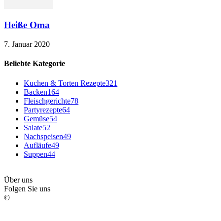
Heiße Oma
7. Januar 2020
Beliebte Kategorie
Kuchen & Torten Rezepte
321
Backen
164
Fleischgerichte
78
Partyrezepte
64
Gemüse
54
Salate
52
Nachspeisen
49
Aufläufe
49
Suppen
44
Über uns
Folgen Sie uns
©