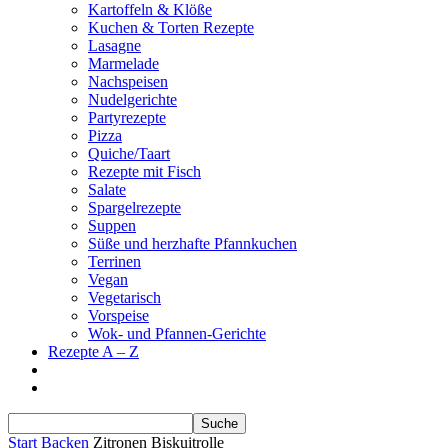
Kartoffeln & Klöße
Kuchen & Torten Rezepte
Lasagne
Marmelade
Nachspeisen
Nudelgerichte
Partyrezepte
Pizza
Quiche/Taart
Rezepte mit Fisch
Salate
Spargelrezepte
Suppen
Süße und herzhafte Pfannkuchen
Terrinen
Vegan
Vegetarisch
Vorspeise
Wok- und Pfannen-Gerichte
Rezepte A – Z
Start
Backen
Zitronen Biskuitrolle