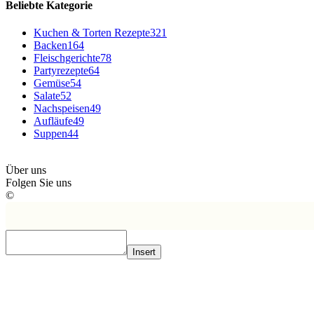
Beliebte Kategorie
Kuchen & Torten Rezepte
321
Backen
164
Fleischgerichte
78
Partyrezepte
64
Gemüse
54
Salate
52
Nachspeisen
49
Aufläufe
49
Suppen
44
Über uns
Folgen Sie uns
©
Insert