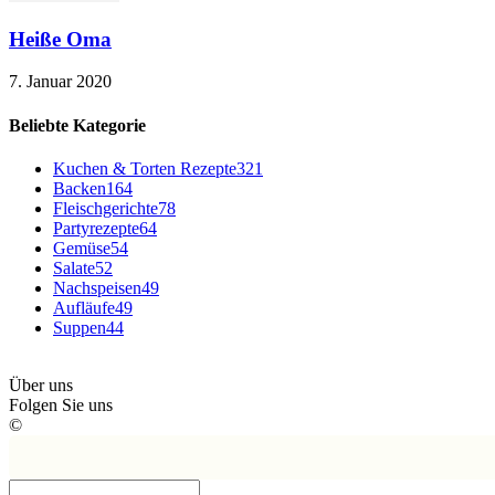
Heiße Oma
7. Januar 2020
Beliebte Kategorie
Kuchen & Torten Rezepte
321
Backen
164
Fleischgerichte
78
Partyrezepte
64
Gemüse
54
Salate
52
Nachspeisen
49
Aufläufe
49
Suppen
44
Über uns
Folgen Sie uns
©