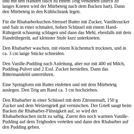
und mit den Händen rasch zu einem Teig verkneten (durch zu
langes Kneten wird der Mürbeteig nach dem Backen hart). Dann
den Mürbeteig in den Kühlschrank legen.
Für die Rhabarberkuchen-Streusel Butter mit Zucker, Vanillezucker
und Salz in einer schmalen, hohen Schüssel mit einem Hand-
Rührgerät
schaumig schlagen und dann das Mehl, ebenfalls mit dem
Handrührgerät, auf kleinster Stufe kurz unterkneten.
Den Rhabarber waschen, mit einem Küchentuch trocknen, und in
ca. 3 cm lange Stücke schneiden.
Den Vanille-Pudding nach Anleitung, aber nur mit 400 ml Milch,
Pudding-Pulver und 2 Essl. Zucker herstellen. Dann das
Bittermandelöl unterrühren.
Eine Springform mit Butter einfetten und mit dem Mürbeteig
auslegen. Den Teig am Rand ca. 3 cm hochziehen.
Den Rhabarber in einer Schüssel mit dem Zitronensaft, 150 g
Zucker und dem Weizengrieß gut vermischen. Der Grieß saugt beim
Backen die Rhabarber-Flüssigkeit auf, so wird der
Rhabarberkuchen nicht zu saftig. Zuerst den noch warmen Vanille-
Pudding auf dem Teigboden verteilen und dann den Rhabarber auf
den Pudding geben.