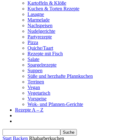
Kartoffeln & Klöße
Kuchen & Torten Rezepte
Lasagne
Marmelade
Nachspeisen
Nudelgerichte
Partyrezepte
Pizza
Quiche/Taart
Rezepte mit Fisch
Salate
Spargelrezepte
Suppen
Süße und herzhafte Pfannkuchen
Terrinen
Vegan
Vegetarisch
Vorspeise
Wok- und Pfannen-Gerichte
Rezepte A – Z
Start
Backen
Rhabarberkuchen