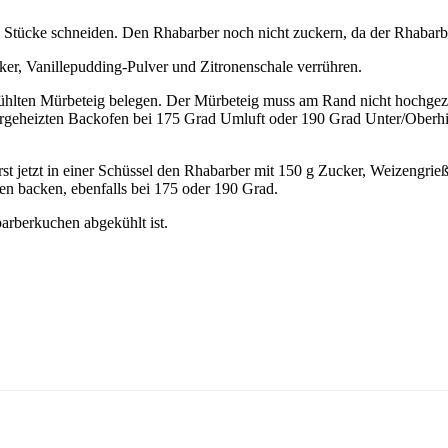
Stücke schneiden. Den Rhabarber noch nicht zuckern, da der Rhabarber
ker, Vanillepudding-Pulver und Zitronenschale verrühren.
kühlten Mürbeteig belegen. Der Mürbeteig muss am Rand nicht hochge
geheizten Backofen bei 175 Grad Umluft oder 190 Grad Unter/Oberhit
t jetzt in einer Schüssel den Rhabarber mit 150 g Zucker, Weizengri
n backen, ebenfalls bei 175 oder 190 Grad.
rberkuchen abgekühlt ist.
.