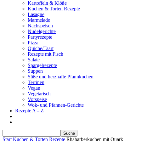
Kartoffeln & Klöße
Kuchen & Torten Rezepte
Lasagne
Marmelade
Nachspeisen
Nudelgerichte
Partyrezepte
Pizza
Quiche/Taart
Rezepte mit Fisch
Salate
Spargelrezepte
Suppen
Süße und herzhafte Pfannkuchen
Terrinen
Vegan
Vegetarisch
Vorspeise
Wok- und Pfannen-Gerichte
Rezepte A – Z
Start
Kuchen & Torten Rezepte
Rhabarberkuchen mit Quark