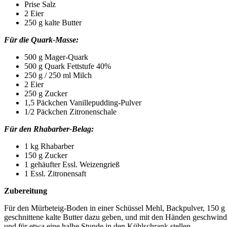
Prise Salz
2 Eier
250 g kalte Butter
Für die Quark-Masse:
500 g Mager-Quark
500 g Quark Fettstufe 40%
250 g / 250 ml Milch
2 Eier
250 g Zucker
1,5 Päckchen Vanillepudding-Pulver
1/2 Päckchen Zitronenschale
Für den Rhabarber-Belag:
1 kg Rhabarber
150 g Zucker
1 gehäufter Essl. Weizengrieß
1 Essl. Zitronensaft
Zubereitung
Für den Mürbeteig-Boden in einer Schüssel Mehl, Backpulver, 150 g 
geschnittene kalte Butter dazu geben, und mit den Händen geschwind
und für etwa eine halbe Stunde in den Kühlschrank stellen.