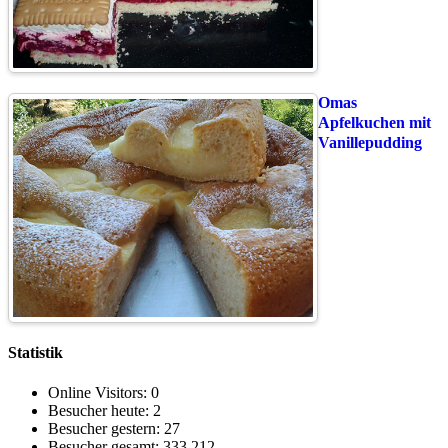
Omas
Apfelkuchen mit
Vanillepudding
Statistik
Online Visitors:
0
Besucher heute:
2
Besucher gestern:
27
Besucher gesamt:
333.212