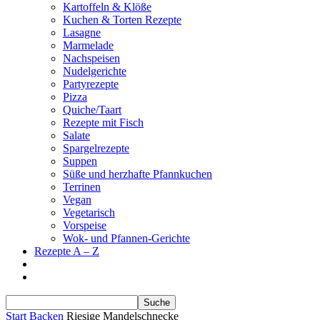
Kartoffeln & Klöße
Kuchen & Torten Rezepte
Lasagne
Marmelade
Nachspeisen
Nudelgerichte
Partyrezepte
Pizza
Quiche/Taart
Rezepte mit Fisch
Salate
Spargelrezepte
Suppen
Süße und herzhafte Pfannkuchen
Terrinen
Vegan
Vegetarisch
Vorspeise
Wok- und Pfannen-Gerichte
Rezepte A – Z
Start
Backen
Riesige Mandelschnecke