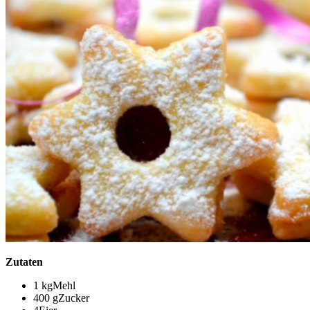
Zutaten
1 kgMehl
400 gZucker