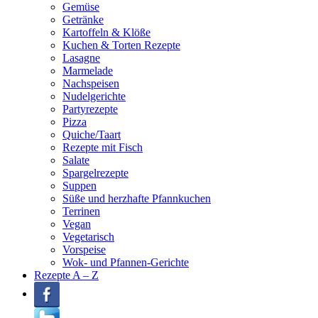
Gemüse
Getränke
Kartoffeln & Klöße
Kuchen & Torten Rezepte
Lasagne
Marmelade
Nachspeisen
Nudelgerichte
Partyrezepte
Pizza
Quiche/Taart
Rezepte mit Fisch
Salate
Spargelrezepte
Suppen
Süße und herzhafte Pfannkuchen
Terrinen
Vegan
Vegetarisch
Vorspeise
Wok- und Pfannen-Gerichte
Rezepte A – Z