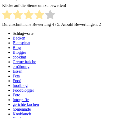
Klicke auf die Sterne um zu bewerten!
Durchschnittliche Bewertung
4
/ 5. Anzahl Bewertungen:
2
Schlagworte
Backen
Blattspinat
Blog
Blogger
cooking
Creme fraiche
ernährung
Essen
Feta
Food
foodblog
Foodblogger
Foto
fotografie
gerichte kochen
homemade
Knoblauch