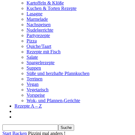
Kartoffeln & Klöße
Kuchen & Torten Rezepte
Lasagne
Marmelade
Nachspeisen
Nudelgerichte
Partyrezepte
Pizza
Quiche/Taart
Rezepte mit Fisch
Salate
Spargelrezepte
Suppen
Süße und herzhafte Pfannkuchen
Terrinen
Vegan
Vegetarisch
Vorspeise
Wok- und Pfannen-Gerichte
Rezepte A – Z
Start
Backen
Pizzini mal anders !