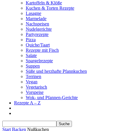
Kartoffeln & Klöße
Kuchen & Torten Rezepte
Lasagne
Marmelade
Nachspeisen
Nudelgerichte
Partyrezepte
Pizza
Quiche/Taart
Rezepte mit Fisch
Salate
Spargelrezepte
Suppen
Süße und herzhafte Pfannkuchen
Terrinen
Vegan
Vegetarisch
Vorspeise
Wok- und Pfannen-Gerichte
Rezepte A – Z
Start
Backen
Nußkuchen