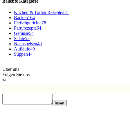
Beliebte Kategorie
Kuchen & Torten Rezepte
321
Backen
164
Fleischgerichte
78
Partyrezepte
64
Gemüse
54
Salate
52
Nachspeisen
49
Aufläufe
49
Suppen
44
Über uns
Folgen Sie uns
©
Insert