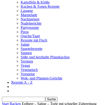
Kartoffeln & Klöße
Kuchen & Torten Rezepte
Lasagne
Marmelade
Nachspeisen
Nudelgerichte
Partyrezepte
Pizza
Quiche/Taart
Rezepte mit Fisch
Salate
Spargelrezepte
Suppen
Süße und herzhafte Pfannkuchen
Terrinen
Vegan
Vegetarisch
Vorspeise
Wok- und Pfannen-Gerichte
Rezepte A – Z
Start
Backen
Erdbeer – Sahne – Torte mit schneller Zubereitung