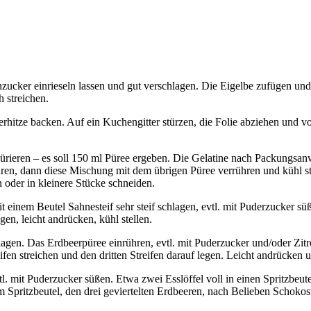
inzucker einrieseln lassen und gut verschlagen. Die Eigelbe zufügen u
 streichen.
itze backen. Auf ein Kuchengitter stürzen, die Folie abziehen und vo
rieren – es soll 150 ml Püree ergeben. Die Gelatine nach Packungsa
en, dann diese Mischung mit dem übrigen Püree verrühren und kühl ste
n oder in kleinere Stücke schneiden.
t einem Beutel Sahnesteif sehr steif schlagen, evtl. mit Puderzucker sü
en, leicht andrücken, kühl stellen.
lagen. Das Erdbeerpüree einrühren, evtl. mit Puderzucker und/oder Zitr
ifen streichen und den dritten Streifen darauf legen. Leicht andrücken u
l. mit Puderzucker süßen. Etwa zwei Esslöffel voll in einen Spritzbeute
m Spritzbeutel, den drei geviertelten Erdbeeren, nach Belieben Schokos