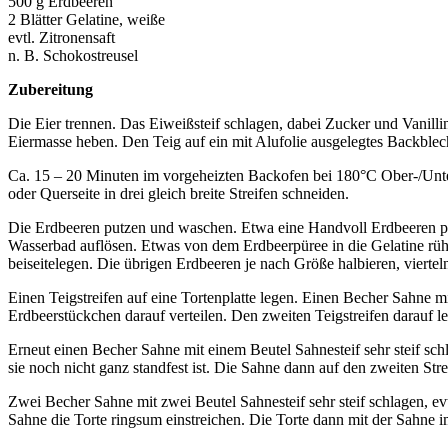
500 g Erdbeeren
2 Blätter Gelatine, weiße
evtl. Zitronensaft
n. B. Schokostreusel
Zubereitung
Die Eier trennen. Das Eiweißsteif schlagen, dabei Zucker und Vanill
Eiermasse heben. Den Teig auf ein mit Alufolie ausgelegtes Backblech
Ca. 15 – 20 Minuten im vorgeheizten Backofen bei 180°C Ober-/Unterh
oder Querseite in drei gleich breite Streifen schneiden.
Die Erdbeeren putzen und waschen. Etwa eine Handvoll Erdbeeren pü
Wasserbad auflösen. Etwas von dem Erdbeerpüree in die Gelatine rühr
beiseitelegen. Die übrigen Erdbeeren je nach Größe halbieren, viertel
Einen Teigstreifen auf eine Tortenplatte legen. Einen Becher Sahne mi
Erdbeerstückchen darauf verteilen. Den zweiten Teigstreifen darauf leg
Erneut einen Becher Sahne mit einem Beutel Sahnesteif sehr steif sch
sie noch nicht ganz standfest ist. Die Sahne dann auf den zweiten Stre
Zwei Becher Sahne mit zwei Beutel Sahnesteif sehr steif schlagen, evt
Sahne die Torte ringsum einstreichen. Die Torte dann mit der Sahne i