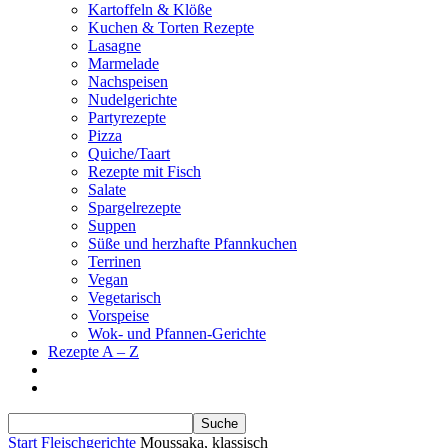
Kartoffeln & Klöße
Kuchen & Torten Rezepte
Lasagne
Marmelade
Nachspeisen
Nudelgerichte
Partyrezepte
Pizza
Quiche/Taart
Rezepte mit Fisch
Salate
Spargelrezepte
Suppen
Süße und herzhafte Pfannkuchen
Terrinen
Vegan
Vegetarisch
Vorspeise
Wok- und Pfannen-Gerichte
Rezepte A – Z
Start
Fleischgerichte
Moussaka, klassisch