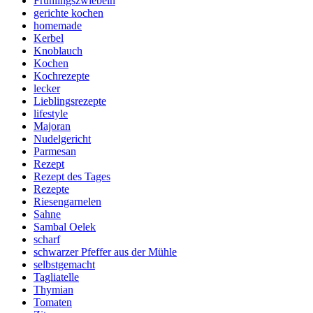
Frühlingszwiebeln
gerichte kochen
homemade
Kerbel
Knoblauch
Kochen
Kochrezepte
lecker
Lieblingsrezepte
lifestyle
Majoran
Nudelgericht
Parmesan
Rezept
Rezept des Tages
Rezepte
Riesengarnelen
Sahne
Sambal Oelek
scharf
schwarzer Pfeffer aus der Mühle
selbstgemacht
Tagliatelle
Thymian
Tomaten