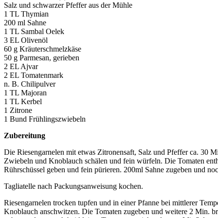
Salz und schwarzer Pfeffer aus der Mühle
1 TL Thymian
200 ml Sahne
1 TL Sambal Oelek
3 EL Olivenöl
60 g Kräuterschmelzkäse
50 g Parmesan, gerieben
2 EL Ajvar
2 EL Tomatenmark
n. B. Chilipulver
1 TL Majoran
1 TL Kerbel
1 Zitrone
1 Bund Frühlingszwiebeln
Zubereitung
Die Riesengarnelen mit etwas Zitronensaft, Salz und Pfeffer ca. 30 Mi
Zwiebeln und Knoblauch schälen und fein würfeln. Die Tomaten enthä
Rührschüssel geben und fein pürieren. 200ml Sahne zugeben und noc
Tagliatelle nach Packungsanweisung kochen.
Riesengarnelen trocken tupfen und in einer Pfanne bei mittlerer Tem
Knoblauch anschwitzen. Die Tomaten zugeben und weitere 2 Min. br