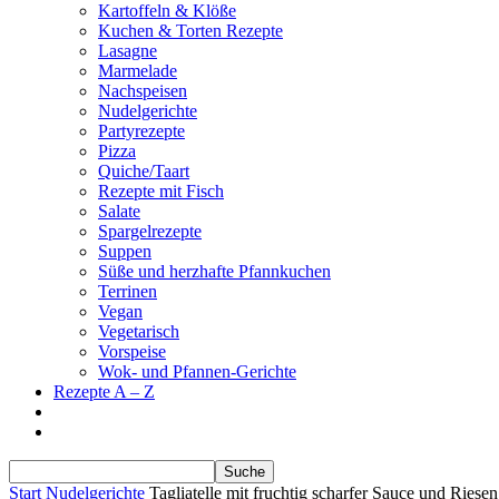
Kartoffeln & Klöße
Kuchen & Torten Rezepte
Lasagne
Marmelade
Nachspeisen
Nudelgerichte
Partyrezepte
Pizza
Quiche/Taart
Rezepte mit Fisch
Salate
Spargelrezepte
Suppen
Süße und herzhafte Pfannkuchen
Terrinen
Vegan
Vegetarisch
Vorspeise
Wok- und Pfannen-Gerichte
Rezepte A – Z
Start
Nudelgerichte
Tagliatelle mit fruchtig scharfer Sauce und Riese