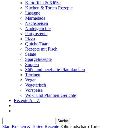
Kartoffeln & Klöße
Kuchen & Torten Rezepte
Lasagne
Marmelade
Nachspeisen
Nudelgerichte
Partyrezepte
Pizza
Quiche/Taart
Rezepte mit Fisch
Salate
Spargelrezepte
Suppen
Süße und herzhafte Pfannkuchen
Terrinen
Vegan
Vegetarisch
Vorspeise
Wok- und Pfannen-Gerichte
Rezepte A – Z
Start
Kuchen & Torten Rezepte
Kilimandscharo Torte