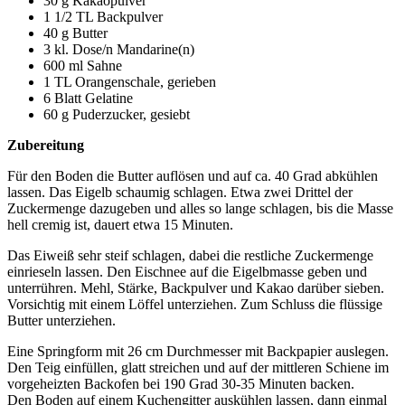
30 g Kakaopulver
1 1/2 TL Backpulver
40 g Butter
3 kl. Dose/n Mandarine(n)
600 ml Sahne
1 TL Orangenschale, gerieben
6 Blatt Gelatine
60 g Puderzucker, gesiebt
Zubereitung
Für den Boden die Butter auflösen und auf ca. 40 Grad abkühlen
lassen. Das Eigelb schaumig schlagen. Etwa zwei Drittel der
Zuckermenge dazugeben und alles so lange schlagen, bis die Masse
hell cremig ist, dauert etwa 15 Minuten.
Das Eiweiß sehr steif schlagen, dabei die restliche Zuckermenge
einrieseln lassen. Den Eischnee auf die Eigelbmasse geben und
unterrühren. Mehl, Stärke, Backpulver und Kakao darüber sieben.
Vorsichtig mit einem Löffel unterziehen. Zum Schluss die flüssige
Butter unterziehen.
Eine Springform mit 26 cm Durchmesser mit Backpapier auslegen.
Den Teig einfüllen, glatt streichen und auf der mittleren Schiene im
vorgeheizten Backofen bei 190 Grad 30-35 Minuten backen.
Den Boden auf einem Kuchengitter auskühlen lassen, dann einmal