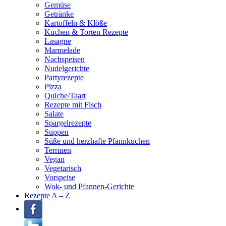
Gemüse
Getränke
Kartoffeln & Klöße
Kuchen & Torten Rezepte
Lasagne
Marmelade
Nachspeisen
Nudelgerichte
Partyrezepte
Pizza
Quiche/Taart
Rezepte mit Fisch
Salate
Spargelrezepte
Suppen
Süße und herzhafte Pfannkuchen
Terrinen
Vegan
Vegetarisch
Vorspeise
Wok- und Pfannen-Gerichte
Rezepte A – Z