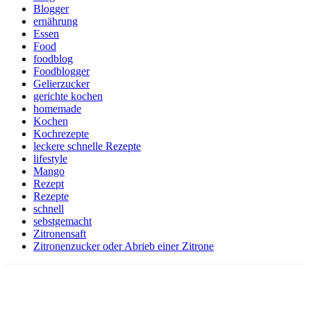
Blogger
ernährung
Essen
Food
foodblog
Foodblogger
Gelierzucker
gerichte kochen
homemade
Kochen
Kochrezepte
leckere schnelle Rezepte
lifestyle
Mango
Rezept
Rezepte
schnell
sebstgemacht
Zitronensaft
Zitronenzucker oder Abrieb einer Zitrone