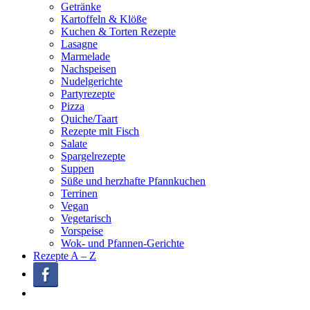
Getränke
Kartoffeln & Klöße
Kuchen & Torten Rezepte
Lasagne
Marmelade
Nachspeisen
Nudelgerichte
Partyrezepte
Pizza
Quiche/Taart
Rezepte mit Fisch
Salate
Spargelrezepte
Suppen
Süße und herzhafte Pfannkuchen
Terrinen
Vegan
Vegetarisch
Vorspeise
Wok- und Pfannen-Gerichte
Rezepte A – Z