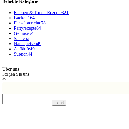
Beliebte Kategorie
Kuchen & Torten Rezepte
321
Backen
164
Fleischgerichte
78
Partyrezepte
64
Gemüse
54
Salate
52
Nachspeisen
49
Aufläufe
49
Suppen
44
Über uns
Folgen Sie uns
©
Insert