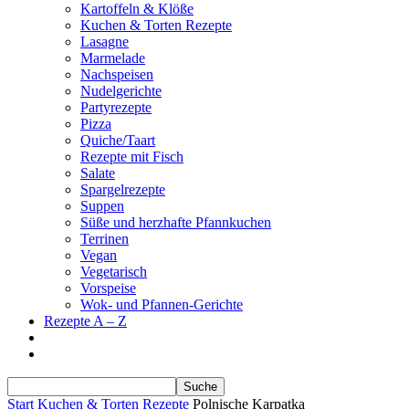
Kartoffeln & Klöße
Kuchen & Torten Rezepte
Lasagne
Marmelade
Nachspeisen
Nudelgerichte
Partyrezepte
Pizza
Quiche/Taart
Rezepte mit Fisch
Salate
Spargelrezepte
Suppen
Süße und herzhafte Pfannkuchen
Terrinen
Vegan
Vegetarisch
Vorspeise
Wok- und Pfannen-Gerichte
Rezepte A – Z
Start
Kuchen & Torten Rezepte
Polnische Karpatka