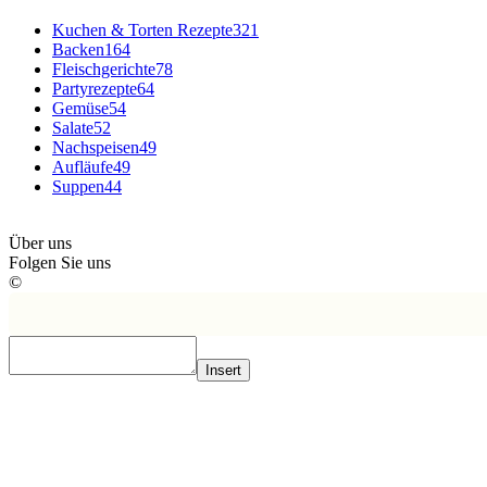
Kuchen & Torten Rezepte
321
Backen
164
Fleischgerichte
78
Partyrezepte
64
Gemüse
54
Salate
52
Nachspeisen
49
Aufläufe
49
Suppen
44
Über uns
Folgen Sie uns
©
Insert