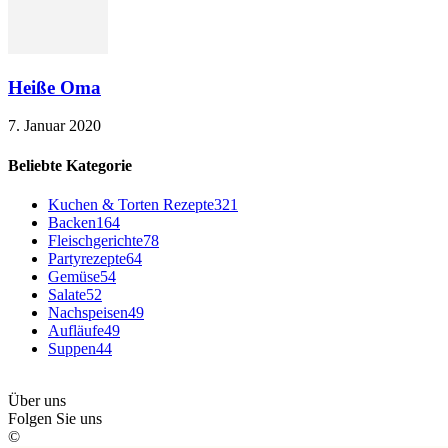
Heiße Oma
7. Januar 2020
Beliebte Kategorie
Kuchen & Torten Rezepte
321
Backen
164
Fleischgerichte
78
Partyrezepte
64
Gemüse
54
Salate
52
Nachspeisen
49
Aufläufe
49
Suppen
44
Über uns
Folgen Sie uns
©