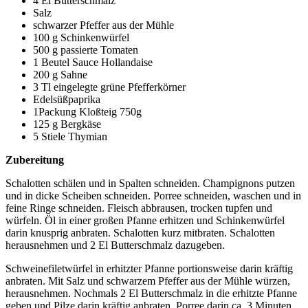
4 El Butterschmalz
Salz
schwarzer Pfeffer aus der Mühle
100 g Schinkenwürfel
500 g passierte Tomaten
1 Beutel Sauce Hollandaise
200 g Sahne
3 Tl eingelegte grüne Pfefferkörner
Edelsüßpaprika
1Packung Kloßteig 750g
125 g Bergkäse
5 Stiele Thymian
Zubereitung
Schalotten schälen und in Spalten schneiden. Champignons putzen
und in dicke Scheiben schneiden. Porree schneiden, waschen und in
feine Ringe schneiden. Fleisch abbrausen, trocken tupfen und
würfeln. Öl in einer großen Pfanne erhitzen und Schinkenwürfel
darin knusprig anbraten. Schalotten kurz mitbraten. Schalotten
herausnehmen und 2 El Butterschmalz dazugeben.
Schweinefiletwürfel in erhitzter Pfanne portionsweise darin kräftig
anbraten. Mit Salz und schwarzem Pfeffer aus der Mühle würzen,
herausnehmen. Nochmals 2 El Butterschmalz in die erhitzte Pfanne
geben und Pilze darin kräftig anbraten. Porree darin ca. 3 Minuten