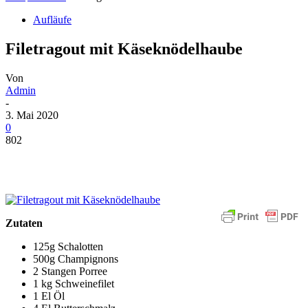
Aufläufe
Filetragout mit Käseknödelhaube
Von
Admin
-
3. Mai 2020
0
802
Zutaten
125g Schalotten
500g Champignons
2 Stangen Porree
1 kg Schweinefilet
1 El Öl