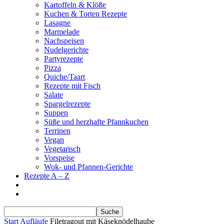
Kartoffeln & Klöße
Kuchen & Torten Rezepte
Lasagne
Marmelade
Nachspeisen
Nudelgerichte
Partyrezepte
Pizza
Quiche/Taart
Rezepte mit Fisch
Salate
Spargelrezepte
Suppen
Süße und herzhafte Pfannkuchen
Terrinen
Vegan
Vegetarisch
Vorspeise
Wok- und Pfannen-Gerichte
Rezepte A – Z
Start
Aufläufe
Filetragout mit Käseknödelhaube