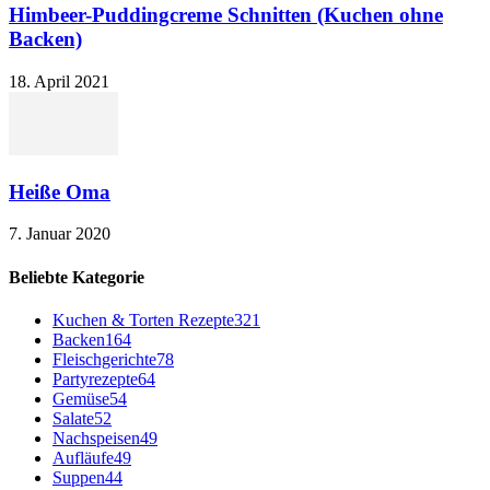
Himbeer-Puddingcreme Schnitten (Kuchen ohne
Backen)
18. April 2021
Heiße Oma
7. Januar 2020
Beliebte Kategorie
Kuchen & Torten Rezepte
321
Backen
164
Fleischgerichte
78
Partyrezepte
64
Gemüse
54
Salate
52
Nachspeisen
49
Aufläufe
49
Suppen
44