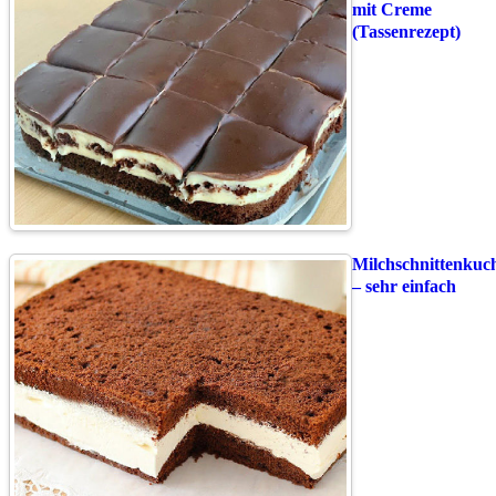
mit Creme
(Tassenrezept)
Milchschnittenkuc
– sehr einfach