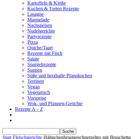
Kartoffeln & Klöße
Kuchen & Torten Rezepte
Lasagne
Marmelade
Nachspeisen
Nudelgerichte
Partyrezepte
Pizza
Quiche/Taart
Rezepte mit Fisch
Salate
Spargelrezepte
Suppen
Süße und herzhafte Pfannkuchen
Terrinen
Vegan
Vegetarisch
Vorspeise
Wok- und Pfannen-Gerichte
Rezepte A – Z
Start
Fleischgerichte
Hähnchenbrustgeschnetzeltes mit Bruschetta