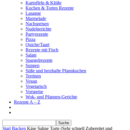
Kartoffeln & Klöße
Kuchen & Torten Rezepte
Lasagne
Marmelade
Nachspeisen
Nudelgerichte
Partyrezepte
Pizza
Quiche/Taart
Rezepte mit Fisch
Salate
Spargelrezepte
Suppen
Süße und herzhafte Pfannkuchen
Terrinen
Vegan
Vegetarisch
Vorspeise
Wok- und Pfannen-Gerichte
Rezepte A – Z
Start
Backen
Käse Sahne Torte (Sehr schnell Zubereitet und