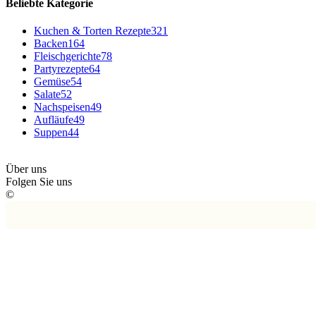
Beliebte Kategorie
Kuchen & Torten Rezepte
321
Backen
164
Fleischgerichte
78
Partyrezepte
64
Gemüse
54
Salate
52
Nachspeisen
49
Aufläufe
49
Suppen
44
Über uns
Folgen Sie uns
©