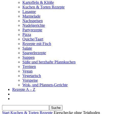
Kartoffeln & Klöße
Kuchen & Torten Rezepte
Lasagne
Marmelade
Nachspeisen
Nudelgerichte
Partyrezepte
Pizza
Quiche/Taart
Rezepte mit Fisch
Salate
Spargelrezepte
Suppen
Süße und herzhafte Pfannkuchen
Terrinen
Vegan
Vegetarisch
Vorspeise
Wok- und Pfannen-Gerichte
Rezepte A – Z
Start
Kuchen & Torten Rezepte
Eierschecke ohne Teigboden