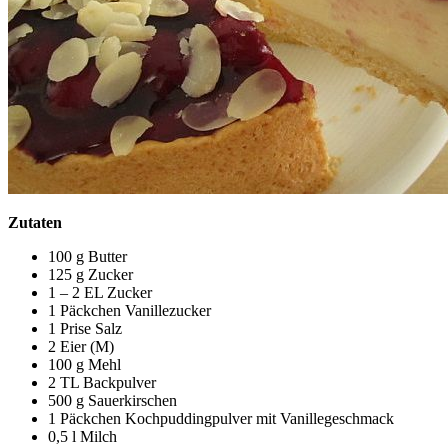
Zutaten
100 g Butter
125 g Zucker
1 – 2 EL Zucker
1 Päckchen Vanillezucker
1 Prise Salz
2 Eier (M)
100 g Mehl
2 TL Backpulver
500 g Sauerkirschen
1 Päckchen Kochpuddingpulver mit Vanillegeschmack
0,5 l Milch