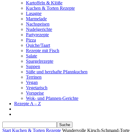
Kartoffeln & Klöße
Kuchen & Torten Rezepte
Lasagne
Marmelade
Nachspeisen
Nudelgerichte
Partyrezepte
Pizza
Quiche/Taart
Rezepte mit Fisch
Salate
Spargelrezepte
Suppen
Süße und herzhafte Pfannkuchen
Terrinen
Vegan
Vegetarisch
Vorspeise
Wok- und Pfannen-Gerichte
Rezepte A – Z
Start
Kuchen & Torten Rezepte
Wundervolle Kirsch-Schmand-Torte