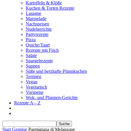
Kartoffeln & Klöße
Kuchen & Torten Rezepte
Lasagne
Marmelade
Nachspeisen
Nudelgerichte
Partyrezepte
Pizza
Quiche/Taart
Rezepte mit Fisch
Salate
Spargelrezepte
Suppen
Süße und herzhafte Pfannkuchen
Terrinen
Vegan
Vegetarisch
Vorspeise
Wok- und Pfannen-Gerichte
Rezepte A – Z
Start
Gemüse
Parmigiana di Melanzane