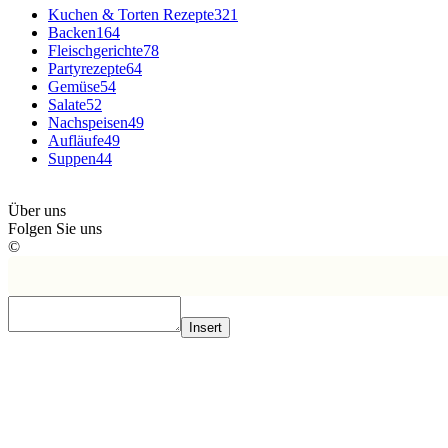
Kuchen & Torten Rezepte
321
Backen
164
Fleischgerichte
78
Partyrezepte
64
Gemüse
54
Salate
52
Nachspeisen
49
Aufläufe
49
Suppen
44
Über uns
Folgen Sie uns
©
Insert