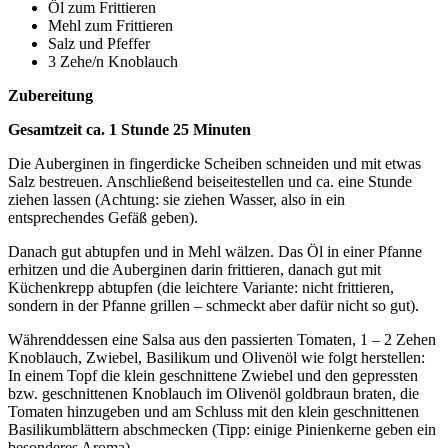
Öl zum Frittieren
Mehl zum Frittieren
Salz und Pfeffer
3 Zehe/n Knoblauch
Zubereitung
Gesamtzeit ca. 1 Stunde 25 Minuten
Die Auberginen in fingerdicke Scheiben schneiden und mit etwas
Salz bestreuen. Anschließend beiseitestellen und ca. eine Stunde
ziehen lassen (Achtung: sie ziehen Wasser, also in ein
entsprechendes Gefäß geben).
Danach gut abtupfen und in Mehl wälzen. Das Öl in einer Pfanne
erhitzen und die Auberginen darin frittieren, danach gut mit
Küchenkrepp abtupfen (die leichtere Variante: nicht frittieren,
sondern in der Pfanne grillen – schmeckt aber dafür nicht so gut).
Währenddessen eine Salsa aus den passierten Tomaten, 1 – 2 Zehen
Knoblauch, Zwiebel, Basilikum und Olivenöl wie folgt herstellen:
In einem Topf die klein geschnittene Zwiebel und den gepressten
bzw. geschnittenen Knoblauch im Olivenöl goldbraun braten, die
Tomaten hinzugeben und am Schluss mit den klein geschnittenen
Basilikumblättern abschmecken (Tipp: einige Pinienkerne geben ein
besonderes Aroma).