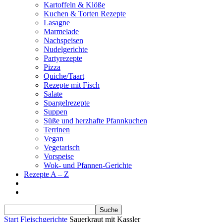
Kartoffeln & Klöße
Kuchen & Torten Rezepte
Lasagne
Marmelade
Nachspeisen
Nudelgerichte
Partyrezepte
Pizza
Quiche/Taart
Rezepte mit Fisch
Salate
Spargelrezepte
Suppen
Süße und herzhafte Pfannkuchen
Terrinen
Vegan
Vegetarisch
Vorspeise
Wok- und Pfannen-Gerichte
Rezepte A – Z
Start
Fleischgerichte
Sauerkraut mit Kassler