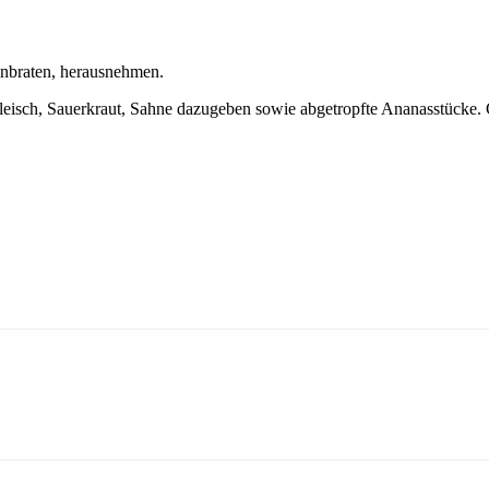
anbraten, herausnehmen.
leisch, Sauerkraut, Sahne dazugeben sowie abgetropfte Ananasstücke. C
.