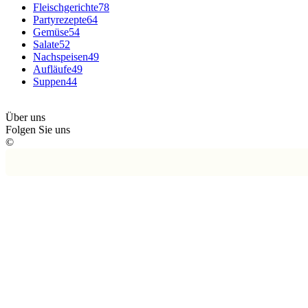
Fleischgerichte
78
Partyrezepte
64
Gemüse
54
Salate
52
Nachspeisen
49
Aufläufe
49
Suppen
44
Über uns
Folgen Sie uns
©