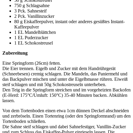
50 g Schokostreusel
750 g Schlagsahne
3 Pck. Sahnesteif
2 Pck. Vanillinzucker
80 g Eiskaffeepulver, instant oder anderes gesüßtes Instant-
Kaffeepulver
1 EL Mandelblättchen
1 EL Puderzucker
1 EL Schokostreusel
Zubereitung
Eine Springform (26cm) fetten.
Die Eier trennen. Eigelb und Zucker mit dem Handrührgerät
(Schneebesen) cremig schlagen. Die Mandeln, das Paniermehl und
das Backpulver mischen und unter die Eigelbmasse rühren. Eiweiß
steif schlagen und mit 50g Schokostreuseln unterheben.
Den Teig in die Springform streichen und im vorgeheizten Backofen
(E-Herd: 175°C/Umluft: 150°C) 35-40 Minuten backen. Abkühlen
lassen.
Von dem Tortenboden einen etwa 1cm dünnen Deckel abschneiden
und zerbröseln. Einen Tortenring (oder den Springformrand) um den
Tortenboden schließen.
Die Sahne steif schlagen und dabei Sahnefestiger, Vanillin-Zucker
und zum Schluss das Eiskaffee-Pulver einrieseln lassen. Die