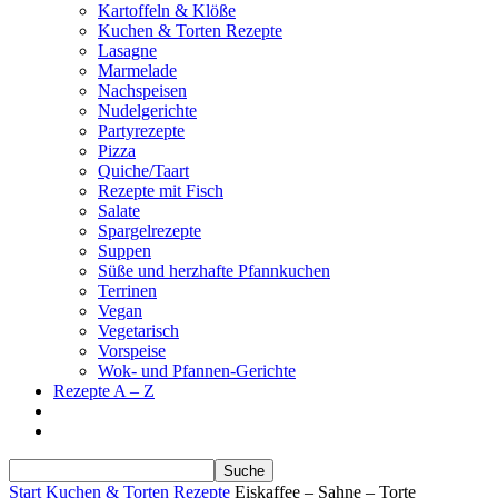
Kartoffeln & Klöße
Kuchen & Torten Rezepte
Lasagne
Marmelade
Nachspeisen
Nudelgerichte
Partyrezepte
Pizza
Quiche/Taart
Rezepte mit Fisch
Salate
Spargelrezepte
Suppen
Süße und herzhafte Pfannkuchen
Terrinen
Vegan
Vegetarisch
Vorspeise
Wok- und Pfannen-Gerichte
Rezepte A – Z
Start
Kuchen & Torten Rezepte
Eiskaffee – Sahne – Torte