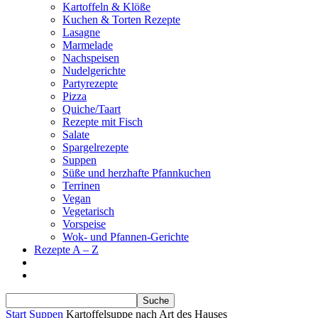
Kartoffeln & Klöße
Kuchen & Torten Rezepte
Lasagne
Marmelade
Nachspeisen
Nudelgerichte
Partyrezepte
Pizza
Quiche/Taart
Rezepte mit Fisch
Salate
Spargelrezepte
Suppen
Süße und herzhafte Pfannkuchen
Terrinen
Vegan
Vegetarisch
Vorspeise
Wok- und Pfannen-Gerichte
Rezepte A – Z
Start
Suppen
Kartoffelsuppe nach Art des Hauses