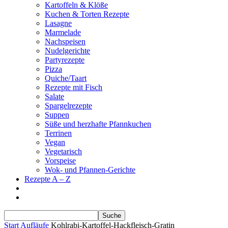
Kartoffeln & Klöße
Kuchen & Torten Rezepte
Lasagne
Marmelade
Nachspeisen
Nudelgerichte
Partyrezepte
Pizza
Quiche/Taart
Rezepte mit Fisch
Salate
Spargelrezepte
Suppen
Süße und herzhafte Pfannkuchen
Terrinen
Vegan
Vegetarisch
Vorspeise
Wok- und Pfannen-Gerichte
Rezepte A – Z
Start
Aufläufe
Kohlrabi-Kartoffel-Hackfleisch-Gratin