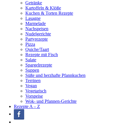
Getränke
Kartoffeln & Klöße
Kuchen & Torten Rezepte
Lasagne
Marmelade
Nachspeisen
Nudelgerichte
Partyrezepte
Pizza
Quiche/Taart
Rezepte mit Fisch
Salate
Spargelrezepte
Suppen
Süße und herzhafte Pfannkuchen
Terrinen
Vegan
Vegetarisch
Vorspeise
Wok- und Pfannen-Gerichte
Rezepte A – Z