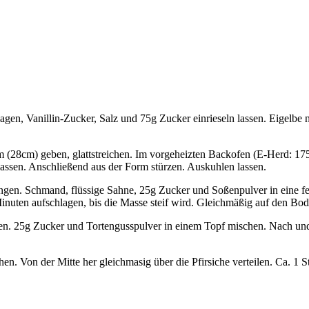
lagen, Vanillin-Zucker, Salz und 75g Zucker einrieseln lassen. Eigelb
rm (28cm) geben, glattstreichen. Im vorgeheizten Backofen (E-Herd: 17
assen. Anschließend aus der Form stürzen. Auskuhlen lassen.
ffangen. Schmand, flüssige Sahne, 25g Zucker und Soßenpulver in eine 
Minuten aufschlagen, bis die Masse steif wird. Gleichmäßig auf den Bode
ssen. 25g Zucker und Tortengusspulver in einem Topf mischen. Nach u
n. Von der Mitte her gleichmasig über die Pfirsiche verteilen. Ca. 1 St