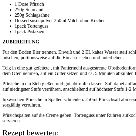
1 Dose Pfirsich
250g Schmand
250g Schlagsahne
Dessert susenpulver 250ml Milch ohne Kochen
1pack Tortenguss
1pack Pistazien
ZUBEREITUNG
Fur den Boden Eier trennen. Eiweiß und 2 EL kaltes Wasser steif sch
mischen, portionsweise auf die Eimasse sieben und unterheben.
Teig in eine gut gefettete , mit Paniermehl ausgestreute Obstbodenfo
dem Ofen nehmen, auf ein Gitter setzen und ca. 5 Minuten abkühlen l
Pfirsiche in ein Sieb gießen und gut abtropfen lassen. Saft dabei au
auf niedrigster Stufe verrühren, anschließend auf höchster Stufe 1-2 
Inzwischen Pfirsiche in Spalten schneiden. 250ml Pfirsichsaft abme
sorgfältig verruhren.
Pfirsichspalten auf die Creme geben. Tortenguss unter Rühren aufkoche
servieren.
Rezept bewerten: