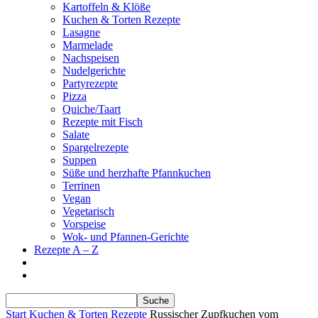
Kartoffeln & Klöße
Kuchen & Torten Rezepte
Lasagne
Marmelade
Nachspeisen
Nudelgerichte
Partyrezepte
Pizza
Quiche/Taart
Rezepte mit Fisch
Salate
Spargelrezepte
Suppen
Süße und herzhafte Pfannkuchen
Terrinen
Vegan
Vegetarisch
Vorspeise
Wok- und Pfannen-Gerichte
Rezepte A – Z
Start
Kuchen & Torten Rezepte
Russischer Zupfkuchen vom