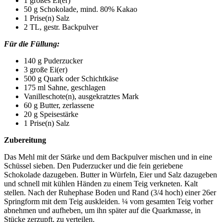
1 großes Ei(er)
50 g Schokolade, mind. 80% Kakao
1 Prise(n) Salz
2 TL, gestr. Backpulver
Für die Füllung:
140 g Puderzucker
3 große Ei(er)
500 g Quark oder Schichtkäse
175 ml Sahne, geschlagen
Vanilleschote(n), ausgekratztes Mark
60 g Butter, zerlassene
20 g Speisestärke
1 Prise(n) Salz
Zubereitung
Das Mehl mit der Stärke und dem Backpulver mischen und in eine
Schüssel sieben. Den Puderzucker und die fein geriebene
Schokolade dazugeben. Butter in Würfeln, Eier und Salz dazugeben
und schnell mit kühlen Händen zu einem Teig verkneten. Kalt
stellen. Nach der Ruhephase Boden und Rand (3/4 hoch) einer 26er
Springform mit dem Teig auskleiden. ¼ vom gesamten Teig vorher
abnehmen und aufheben, um ihn später auf die Quarkmasse, in
Stücke zerzupft, zu verteilen.