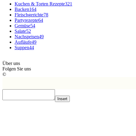
Kuchen & Torten Rezepte
321
Backen
164
Fleischgerichte
78
Partyrezepte
64
Gemüse
54
Salate
52
Nachspeisen
49
Aufläufe
49
Suppen
44
Über uns
Folgen Sie uns
©
Insert