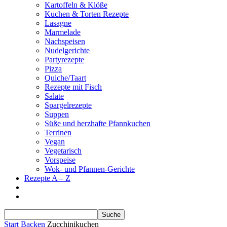
Kartoffeln & Klöße
Kuchen & Torten Rezepte
Lasagne
Marmelade
Nachspeisen
Nudelgerichte
Partyrezepte
Pizza
Quiche/Taart
Rezepte mit Fisch
Salate
Spargelrezepte
Suppen
Süße und herzhafte Pfannkuchen
Terrinen
Vegan
Vegetarisch
Vorspeise
Wok- und Pfannen-Gerichte
Rezepte A – Z
Start
Backen
Zucchinikuchen