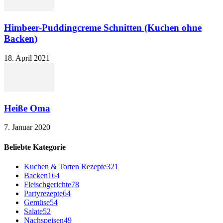
Himbeer-Puddingcreme Schnitten (Kuchen ohne
Backen)
18. April 2021
Heiße Oma
7. Januar 2020
Beliebte Kategorie
Kuchen & Torten Rezepte
321
Backen
164
Fleischgerichte
78
Partyrezepte
64
Gemüse
54
Salate
52
Nachspeisen
49