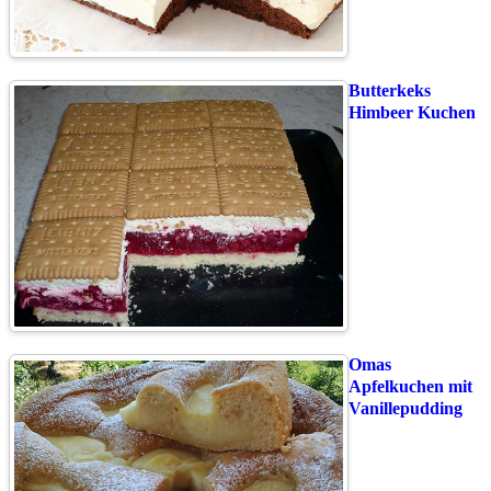
Butterkeks
Himbeer Kuchen
Omas
Apfelkuchen mit
Vanillepudding