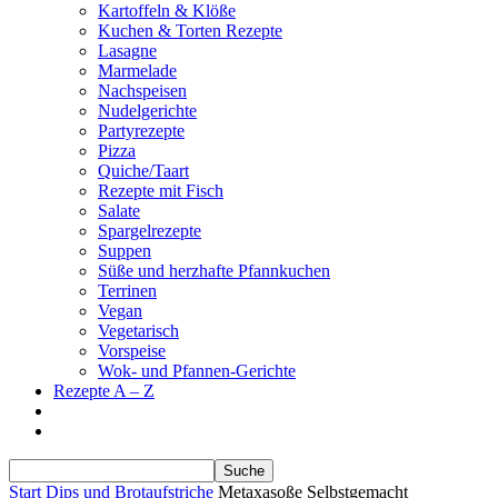
Kartoffeln & Klöße
Kuchen & Torten Rezepte
Lasagne
Marmelade
Nachspeisen
Nudelgerichte
Partyrezepte
Pizza
Quiche/Taart
Rezepte mit Fisch
Salate
Spargelrezepte
Suppen
Süße und herzhafte Pfannkuchen
Terrinen
Vegan
Vegetarisch
Vorspeise
Wok- und Pfannen-Gerichte
Rezepte A – Z
Start
Dips und Brotaufstriche
Metaxasoße Selbstgemacht