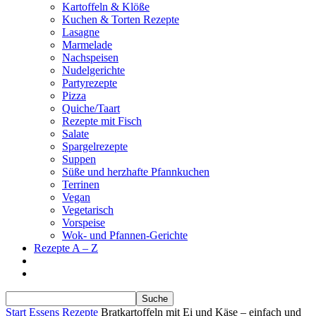
Kartoffeln & Klöße
Kuchen & Torten Rezepte
Lasagne
Marmelade
Nachspeisen
Nudelgerichte
Partyrezepte
Pizza
Quiche/Taart
Rezepte mit Fisch
Salate
Spargelrezepte
Suppen
Süße und herzhafte Pfannkuchen
Terrinen
Vegan
Vegetarisch
Vorspeise
Wok- und Pfannen-Gerichte
Rezepte A – Z
Start
Essens Rezepte
Bratkartoffeln mit Ei und Käse – einfach und