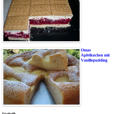
Omas
Apfelkuchen mit
Vanillepudding
Statistik