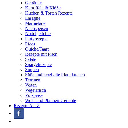
Getränke
Kartoffeln & Klöße
Kuchen & Torten Rezepte
Lasagne
Marmelade
Nachspeisen
Nudelgerichte
Partyrezepte
Pizza
Quiche/Taart
Rezepte mit Fisch
Salate
Spargelrezepte
Suppen
Süße und herzhafte Pfannkuchen
Terrinen
Vegan
Vegetarisch
Vorspeise
Wok- und Pfannen-Gerichte
Rezepte A – Z