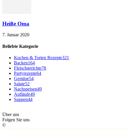
Heiße Oma
7. Januar 2020
Beliebte Kategorie
Kuchen & Torten Rezepte
321
Backen
164
Fleischgerichte
78
Partyrezepte
64
Gemüse
54
Salate
52
Nachspeisen
49
Aufläufe
49
Suppen
44
Über uns
Folgen Sie uns
©