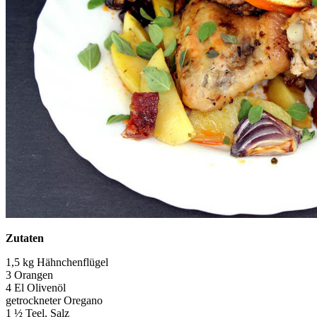
Zutaten
1,5 kg Hähnchenflügel
3 Orangen
4 El Olivenöl
getrockneter Oregano
1 ½ Teel. Salz