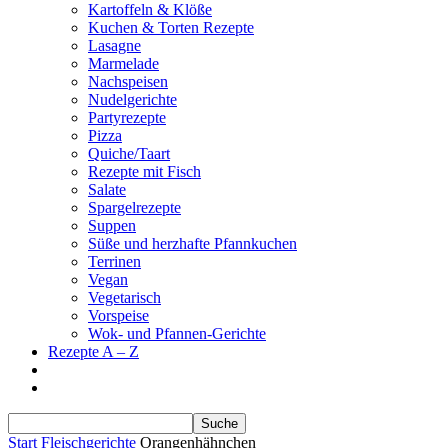
Kartoffeln & Klöße
Kuchen & Torten Rezepte
Lasagne
Marmelade
Nachspeisen
Nudelgerichte
Partyrezepte
Pizza
Quiche/Taart
Rezepte mit Fisch
Salate
Spargelrezepte
Suppen
Süße und herzhafte Pfannkuchen
Terrinen
Vegan
Vegetarisch
Vorspeise
Wok- und Pfannen-Gerichte
Rezepte A – Z
Start
Fleischgerichte
Orangenhähnchen