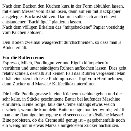
Nach dem Backen den Kuchen kurz in der Form abkühlen lassen,
mit einem Messer vom Rand lösen, dann auf ein mit Backpapier
ausgelegtes Backrost stürzen. Dadurch sollte sich auch ein evtl.
entstandener “Backhügel” plattieren lassen.
Nach dem völligen Erkalten das “mitgebackene” Papier vorsichtig
vom Kuchen ablösen.
Den Boden zweimal waagerecht durchschneiden, so dass man 3
Böden erhält.
Für die Buttercreme:
Espresso, Milch, Puddingpulver und Eigelb klümpchenfrei
verrühren und unter ständigem Rühren aufkochen lassen. Dies geht
relativ schnell, deshalb auf keinen Fall das Rühren vergessen! Man
erhält eine ziemlich feste Puddingmasse. Topf vom Herd nehmen,
dann Zucker und Marsala/ Kaffeelikör unterrühren.
Die heiße Puddingmasse in eine Küchenmaschine geben und die
sehr kalte, in Stücke geschnittene Butter bei laufender Maschine
einrühren. Keine Sorge, falls die Creme anfangs etwas weich
erscheint, wenn die komplette Buttermenge montiert wurde, erhält
man eine flaumige, homogene und seeeeeeeeehr köstliche Masse!
Bitte probieren, ob die Creme süß genug ist – gegebenenfalls noch
ein wenig mit in etwas Marsala aufgelöstem Zucker nachsüßen.