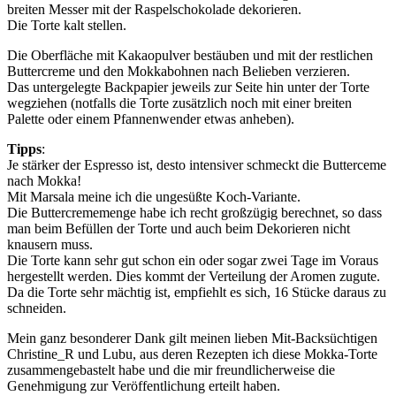
breiten Messer mit der Raspelschokolade dekorieren.
Die Torte kalt stellen.
Die Oberfläche mit Kakaopulver bestäuben und mit der restlichen
Buttercreme und den Mokkabohnen nach Belieben verzieren.
Das untergelegte Backpapier jeweils zur Seite hin unter der Torte
wegziehen (notfalls die Torte zusätzlich noch mit einer breiten
Palette oder einem Pfannenwender etwas anheben).
Tipps
:
Je stärker der Espresso ist, desto intensiver schmeckt die Butterceme
nach Mokka!
Mit Marsala meine ich die ungesüßte Koch-Variante.
Die Buttercrememenge habe ich recht großzügig berechnet, so dass
man beim Befüllen der Torte und auch beim Dekorieren nicht
knausern muss.
Die Torte kann sehr gut schon ein oder sogar zwei Tage im Voraus
hergestellt werden. Dies kommt der Verteilung der Aromen zugute.
Da die Torte sehr mächtig ist, empfiehlt es sich, 16 Stücke daraus zu
schneiden.
Mein ganz besonderer Dank gilt meinen lieben Mit-Backsüchtigen
Christine_R und Lubu, aus deren Rezepten ich diese Mokka-Torte
zusammengebastelt habe und die mir freundlicherweise die
Genehmigung zur Veröffentlichung erteilt haben.