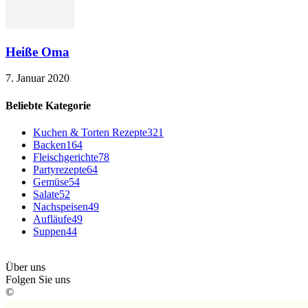
Heiße Oma
7. Januar 2020
Beliebte Kategorie
Kuchen & Torten Rezepte
321
Backen
164
Fleischgerichte
78
Partyrezepte
64
Gemüse
54
Salate
52
Nachspeisen
49
Aufläufe
49
Suppen
44
Über uns
Folgen Sie uns
©