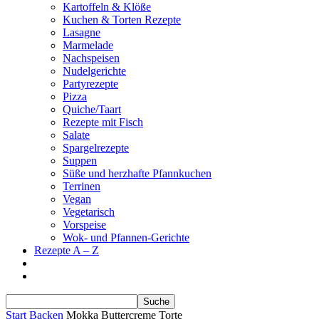
Kartoffeln & Klöße
Kuchen & Torten Rezepte
Lasagne
Marmelade
Nachspeisen
Nudelgerichte
Partyrezepte
Pizza
Quiche/Taart
Rezepte mit Fisch
Salate
Spargelrezepte
Suppen
Süße und herzhafte Pfannkuchen
Terrinen
Vegan
Vegetarisch
Vorspeise
Wok- und Pfannen-Gerichte
Rezepte A – Z
Start
Backen
Mokka Buttercreme Torte