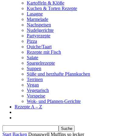
Kartoffeln & Klöße
Kuchen & Torten Rezepte
Lasagne
Marmelade
Nachspeisen
Nudelgerichte
Partyrezepte
Pizza
Quiche/Taart
Rezepte mit Fisch
Salate
Spargelrezepte
Suppen
Süße und herzhafte Pfannkuchen
Terrinen
Vegan
Vegetarisch
Vorspeise
Wok- und Pfannen-Gerichte
Rezepte A – Z
Start
Backen
Donauwell Muffins so lecker