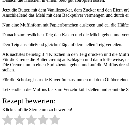
Danach die Kirschen in einem Sieb gut abtropfen lassen.
Jetzt die Butter, mit dem Vanillezucker, dem Zucker und den Eiern gr
Anschließend das Mehl mit dem Backpulver vermengen und durch ei
Nun eine Muffinform mit Papierförmchen auslegen und ca. die Hälfte
Danach zum restlichen Teig den Kakao und die Milch geben und verr
Den Teig anschließend gleichmäßig auf dem hellen Teig verteilen.
Als nächstes beliebig 3-4 Kirschen in den Teig drücken und die Muf
Für die Creme die Butter cremig aufschlagen und dann löffelweise, na
Die Creme nun in einen Spritzbeutel geben und auf die Muffins dres
stellen.
Für die Schokoglasur die Kuvertüre zusammen mit dem Öl über einem 
Letztendlich die Muffins bis zum Verzehr kühl stellen und somit die 
Rezept bewerten:
Klicke auf die Sterne um zu bewerten!