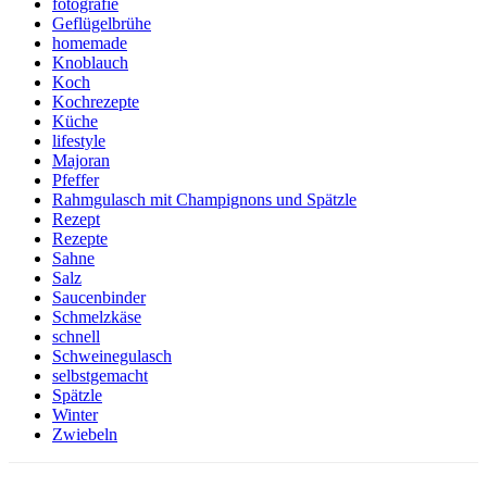
fotografie
Geflügelbrühe
homemade
Knoblauch
Koch
Kochrezepte
Küche
lifestyle
Majoran
Pfeffer
Rahmgulasch mit Champignons und Spätzle
Rezept
Rezepte
Sahne
Salz
Saucenbinder
Schmelzkäse
schnell
Schweinegulasch
selbstgemacht
Spätzle
Winter
Zwiebeln