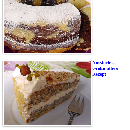
Nusstorte –
Großmutters
Rezept