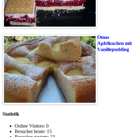
Omas
Apfelkuchen mit
Vanillepudding
Statistik
Online Visitors:
0
Besucher heute:
15
Besucher gestern:
23