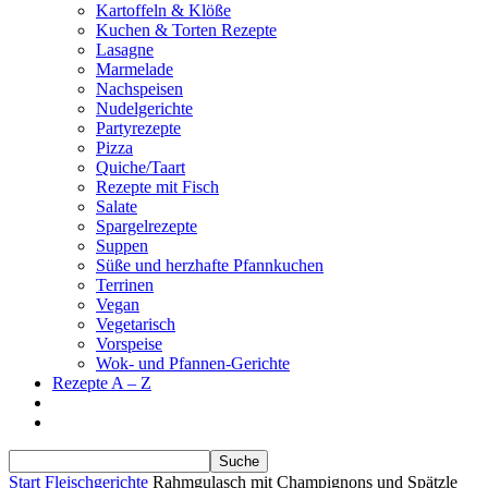
Kartoffeln & Klöße
Kuchen & Torten Rezepte
Lasagne
Marmelade
Nachspeisen
Nudelgerichte
Partyrezepte
Pizza
Quiche/Taart
Rezepte mit Fisch
Salate
Spargelrezepte
Suppen
Süße und herzhafte Pfannkuchen
Terrinen
Vegan
Vegetarisch
Vorspeise
Wok- und Pfannen-Gerichte
Rezepte A – Z
Start
Fleischgerichte
Rahmgulasch mit Champignons und Spätzle