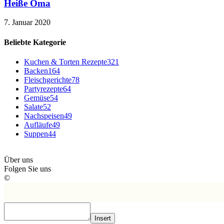
Heiße Oma
7. Januar 2020
Beliebte Kategorie
Kuchen & Torten Rezepte
321
Backen
164
Fleischgerichte
78
Partyrezepte
64
Gemüse
54
Salate
52
Nachspeisen
49
Aufläufe
49
Suppen
44
Über uns
Folgen Sie uns
©
Insert