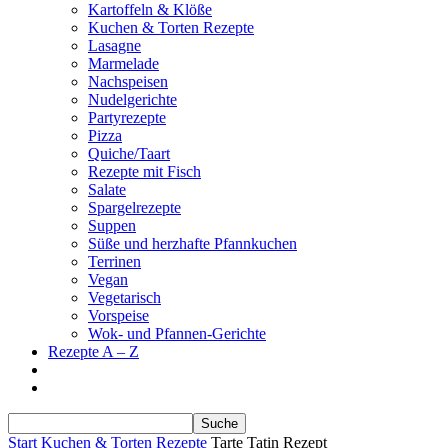
Kartoffeln & Klöße
Kuchen & Torten Rezepte
Lasagne
Marmelade
Nachspeisen
Nudelgerichte
Partyrezepte
Pizza
Quiche/Taart
Rezepte mit Fisch
Salate
Spargelrezepte
Suppen
Süße und herzhafte Pfannkuchen
Terrinen
Vegan
Vegetarisch
Vorspeise
Wok- und Pfannen-Gerichte
Rezepte A – Z
Start
Kuchen & Torten Rezepte
Tarte Tatin Rezept