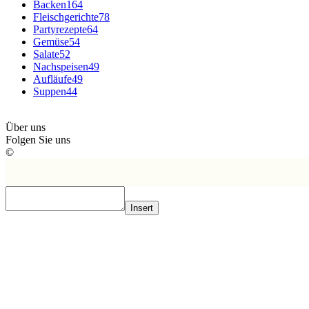
Backen
164
Fleischgerichte
78
Partyrezepte
64
Gemüse
54
Salate
52
Nachspeisen
49
Aufläufe
49
Suppen
44
Über uns
Folgen Sie uns
©
Insert