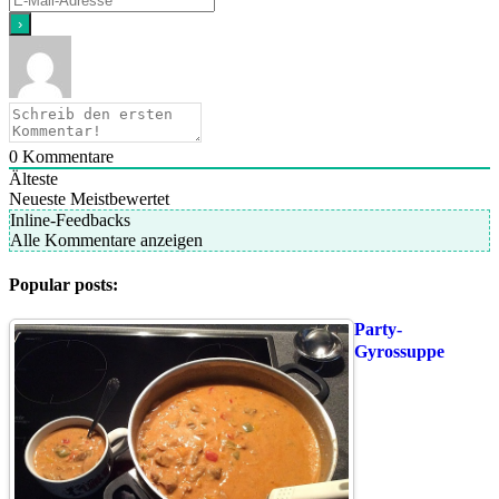
0
Kommentare
Älteste
Neueste
Meistbewertet
Inline-Feedbacks
Alle Kommentare anzeigen
Popular posts:
Party-
Gyrossuppe