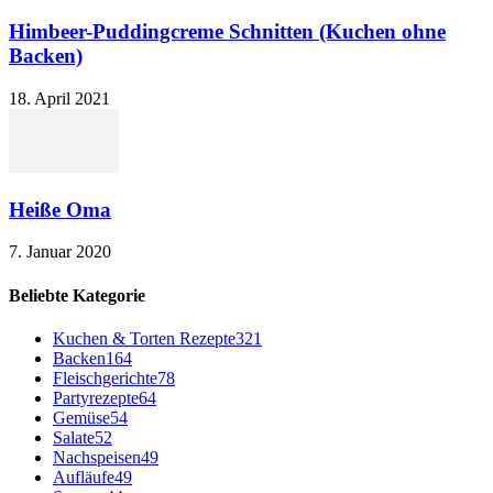
Himbeer-Puddingcreme Schnitten (Kuchen ohne
Backen)
18. April 2021
Heiße Oma
7. Januar 2020
Beliebte Kategorie
Kuchen & Torten Rezepte
321
Backen
164
Fleischgerichte
78
Partyrezepte
64
Gemüse
54
Salate
52
Nachspeisen
49
Aufläufe
49