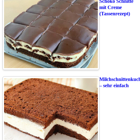
Schoko Schnitte
mit Creme
(Tassenrezept)
Milchschnittenkuc
– sehr einfach