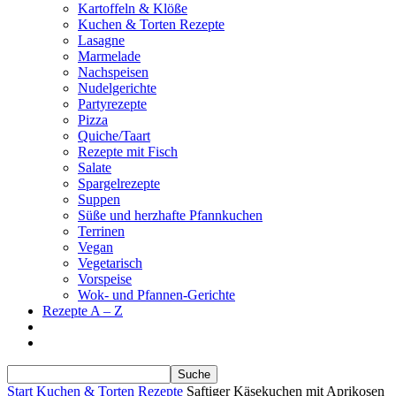
Kartoffeln & Klöße
Kuchen & Torten Rezepte
Lasagne
Marmelade
Nachspeisen
Nudelgerichte
Partyrezepte
Pizza
Quiche/Taart
Rezepte mit Fisch
Salate
Spargelrezepte
Suppen
Süße und herzhafte Pfannkuchen
Terrinen
Vegan
Vegetarisch
Vorspeise
Wok- und Pfannen-Gerichte
Rezepte A – Z
Start
Kuchen & Torten Rezepte
Saftiger Käsekuchen mit Aprikosen