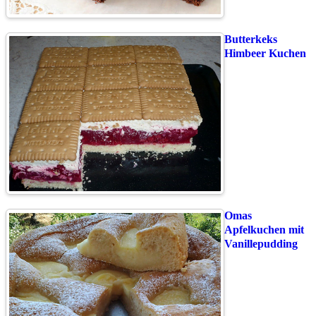
Butterkeks
Himbeer Kuchen
Omas
Apfelkuchen mit
Vanillepudding