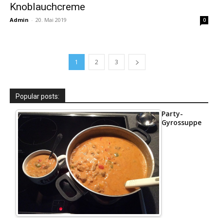
Knoblauchcreme
Admin
-
20. Mai 2019
0
1
2
3
Popular posts:
Party-
Gyrossuppe