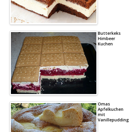
Butterkeks
Himbeer
Kuchen
Omas
Apfelkuchen
mit
Vanillepudding