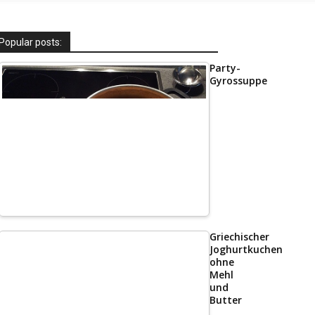
Popular posts:
Party-
Gyrossuppe
Griechischer
Joghurtkuchen
ohne
Mehl
und
Butter