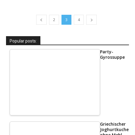
2
3
4
Popular posts:
Party-
Gyrossuppe
Griechischer
Joghurtkuchen
ohne Mehl