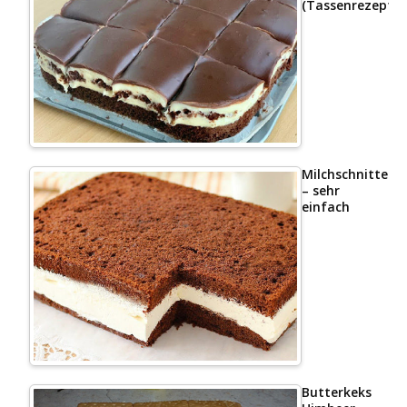
(Tassenrezept)
Milchschnittenk
– sehr
einfach
Butterkeks