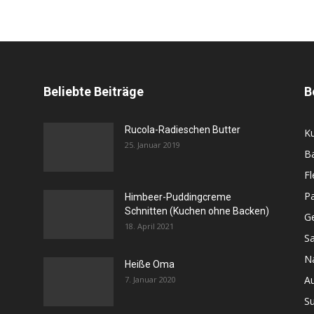
Beliebte Beiträge
B
Rucola-Radieschen Butter
K
25. Januar 2019
B
Fl
Pa
Himbeer-Puddingcreme
Schnitten (Kuchen ohne Backen)
G
18. April 2021
Sa
N
Heiße Oma
Au
7. Januar 2020
S