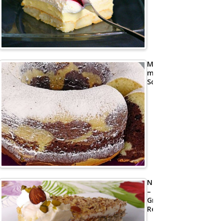
Marmorkuchen
mit
Schmand
Nusstorte
–
Großmutters
Rezept