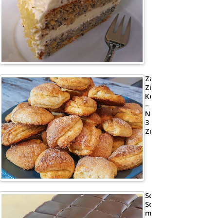
Zarte
Zimt-
Kekse
–
Nur
3
Zutaten
Schoko
Schnitte
mit