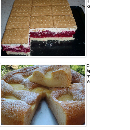
Himbeer
Kuchen
Omas
Apfelkuchen
mit
Vanillepudding