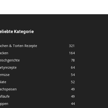
eliebte Kategorie
uchen & Torten Rezepte
321
acken
164
eischgerichte
78
rtyrezepte
64
emüse
54
late
52
achspeisen
49
fläufe
49
uppen
44