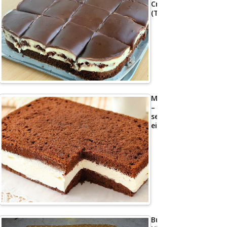
Creme
(Tassenrezept)
Milchschnittenkuche
–
sehr
einfach
Butterkeks