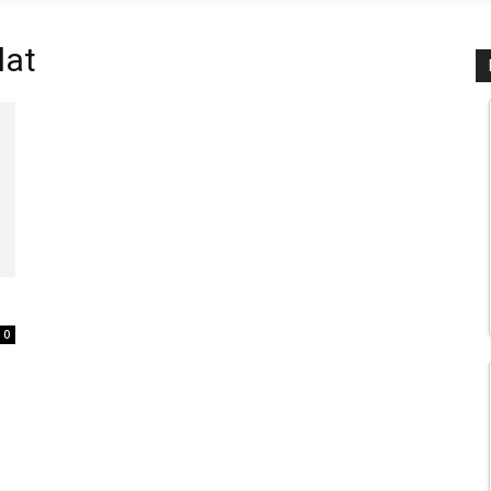
lat
0